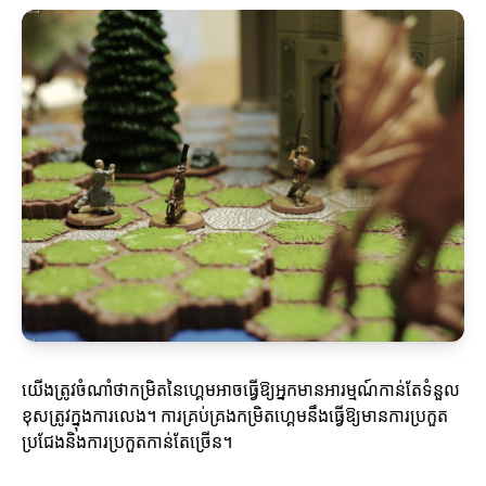
យើងត្រូវចំណាំថាកម្រិតនៃហ្គេមអាចធ្វើឱ្យអ្នកមានអារម្មណ៍កាន់តែទំនួល
ខុសត្រូវក្នុងការលេង។ ការគ្រប់គ្រងកម្រិតហ្គេមនឹងធ្វើឱ្យមានការប្រកួត
ប្រជែងនិងការប្រកួតកាន់តែច្រើន។