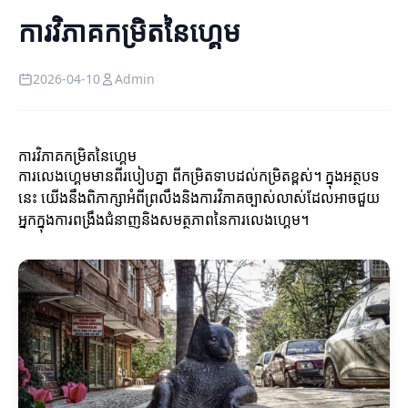
ការវិភាគកម្រិតនៃហ្គេម
2026-04-10
Admin
ការវិភាគកម្រិតនៃហ្គេម
ការលេងហ្គេមមានពីរបៀបគ្នា ពីកម្រិតទាបដល់កម្រិតខ្ពស់។ ក្នុងអត្ថបទ
នេះ យើងនឹងពិភាក្សាអំពីព្រលឹងនិងការវិភាគច្បាស់លាស់ដែលអាចជួយ
អ្នកក្នុងការពង្រឹងជំនាញនិងសមត្ថភាពនៃការលេងហ្គេម។