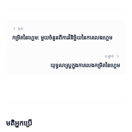
មុន
កម្រិតនៃហ្គេម: មួយចំនួនពីការវិនិច្ឆ័យនៃការលេងហ្គេម
បន្ទាប់
យុទ្ធសាស្ត្រក្នុងការលេងកម្រិតនៃហ្គេម
មតិអ្នកប្រើ