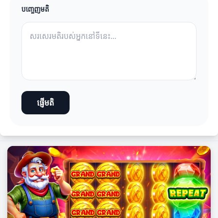
បញ្ចេញមតិ
ផ្ញើមតិ