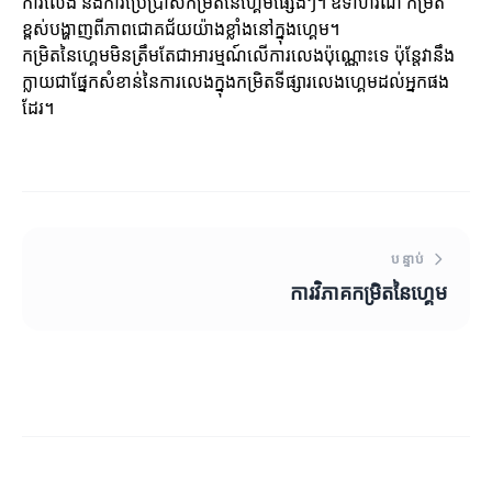
ការលេង និងការប្រើប្រាស់កម្រិតនៃហ្គេមផ្សេងៗ។ ឧទាហរណ៍ កម្រិត
ខ្ពស់បង្ហាញពីភាពជោគជ័យយ៉ាងខ្លាំងនៅក្នុងហ្គេម។
កម្រិតនៃហ្គេមមិនត្រឹមតែជាអារម្មណ៍លើការលេងប៉ុណ្ណោះទេ ប៉ុន្តែវានឹង
ក្លាយជាផ្នែកសំខាន់នៃការលេងក្នុងកម្រិតទីផ្សារលេងហ្គេមដល់អ្នកផង
ដែរ។
បន្ទាប់
ការវិភាគកម្រិតនៃហ្គេម