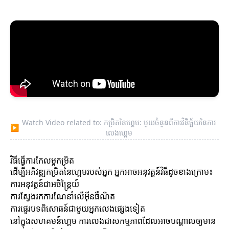
Watch Video related to: កម្រិតនៃហ្គេម: មួយចំនួនពីការវិនិច្ឆ័យនៃការ
▶
លេងហ្គេម
វិធីធ្វើការកែលម្អកម្រិត
ដើម្បីអភិវឌ្ឍកម្រិតនៃហ្គេមរបស់អ្នក អ្នកអាចអនុវត្តន៍វិធីដូចខាងក្រោម៖
ការអនុវត្តន៍ជាអចិន្ត្រៃយ៍
ការស្វែងរកការណែនាំលើអ៊ីនធឺណិត
ការផ្ទេរបទពិសោធន៍ជាមួយអ្នកលេងផ្សេងទៀត
នៅក្នុងសហគមន៍ហ្គេម ការលេងជាសកម្មភាពដែលអាចបណ្តាលឲ្យមាន