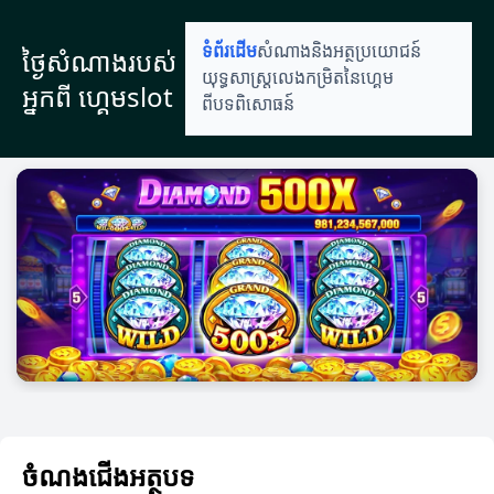
ទំព័រដើម
សំណាងនិងអត្ថប្រយោជន៍
ថ្ងៃសំណាងរបស់
យុទ្ធសាស្ត្រលេង
កម្រិតនៃហ្គេម
អ្នកពី ហ្គេមslot
ពីបទពិសោធន៍
ចំណងជើងអត្ថបទ