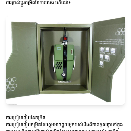
ការផ្លាស់ប្តូរកម្រិតនៃការលេង ហើយវា៖
ការប្រៀបធៀបនៃកម្រិត
ការប្រៀបធៀបកម្រិតនៃហ្គេមអាចជួយអ្នកយល់ដឹងពីភាពខុសគ្នានៅក្នុង