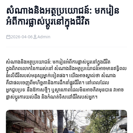
សំណាងនិងអត្ថប្រយោជន៍: មករៀន
អំពីការផ្លាស់ប្តូរនៅក្នុងជីវិត
2026-04-06
Admin
សំណាងនិងអត្ថប្រយោជន៍: មករៀនអំពីការផ្លាស់ប្តូរនៅក្នុងជីវិត
ក្នុងពិភពលោកនៃការរស់នៅ សំណាងនិងអត្ថប្រយោជន៍អាចមានឥទ្ធិពល
ធំលើជីវិតរបស់មនុស្សម្នាក់ទៀតផង។ យើងអាចស្គាល់ថា សំណាង
គឺជាផលចេញពីមហិច្ឆតានិងការដឹកនាំផ្លូវជីវិត។ នៅពេលដែល
អ្នកជួបប្រទៈនឹងឱកាសថ្មីៗ ឬស្ថានភាពដែលមិនអាចគិតមុនបាន វាអាច
ផ្លាស់ប្តូរការយល់ដឹង និងកំណត់ទិសដៅជីវិតរបស់អ្នក។