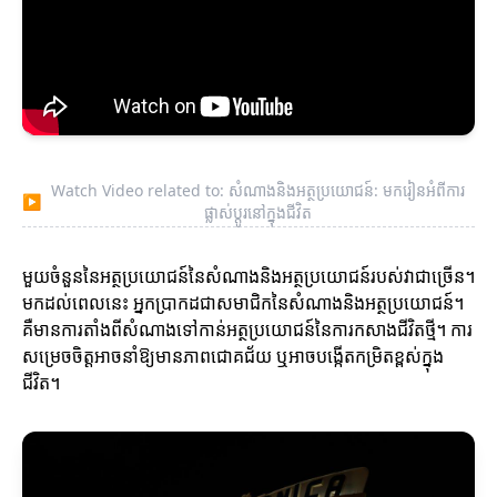
Watch Video related to: សំណាងនិងអត្ថប្រយោជន៍: មករៀនអំពីការ
▶
ផ្លាស់ប្តូរនៅក្នុងជីវិត
មួយចំនួននៃអត្ថប្រយោជន៍នៃសំណាងនិងអត្ថប្រយោជន៍របស់វាជាច្រើន។
មកដល់ពេលនេះ អ្នកប្រាកដជាសមាជិកនៃសំណាងនិងអត្ថប្រយោជន៍។
គឺមានការតាំងពីសំណាងទៅកាន់អត្ថប្រយោជន៍នៃការកសាងជីវិតថ្មី។ ការ
សម្រេចចិត្តអាចនាំឱ្យមានភាពជោគជ័យ ឬអាចបង្កើតកម្រិតខ្ពស់ក្នុង
ជីវិត។