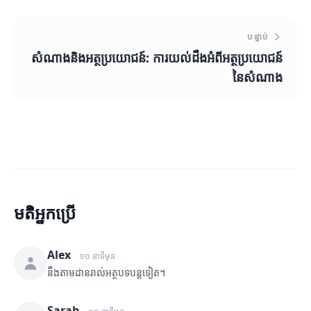
បន្ទាប់
សំណាងនិងអត្ថប្រយោជន៍: ការយល់ដឹងអំពីអត្ថប្រយោជន៍
នៃសំណាង
មតិអ្នកប្រើ
Alex
១០ នាទីមុន
នឹងតាមដានរាល់អត្ថបទបន្តទៀត។
Sarah