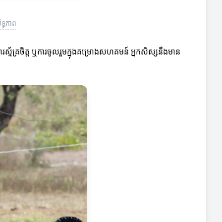
ទ្ធភាព
្ម័គ្រចិត្ត ឬការចូលរួមក្នុងគម្រោងសហគមន៍ អ្នកសិស្សនឹងមាន