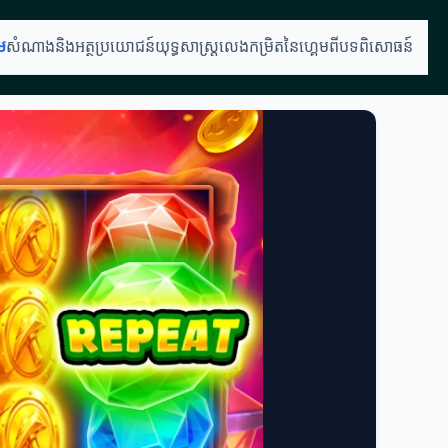
ម
សំណាងនិងអត្ថប្រយោជន៍
យុទ្ធសាស្ត្រលេង
កម្រិតនៃហ្គេម
ពីបទពិសោធន៍