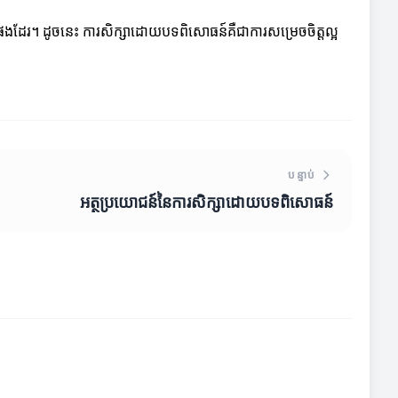
ងដែរ។ ដូចនេះ ការសិក្សាដោយបទពិសោធន៍គឺជាការសម្រេចចិត្តល្អ
បន្ទាប់
អត្ថប្រយោជន៍នៃការសិក្សាដោយបទពិសោធន៍