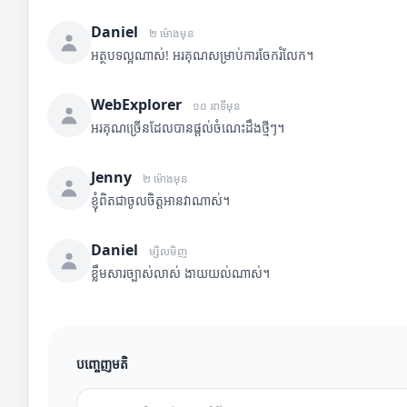
Daniel
២ ម៉ោងមុន
អត្ថបទល្អណាស់! អរគុណសម្រាប់ការចែករំលែក។
WebExplorer
១០ នាទីមុន
អរគុណច្រើនដែលបានផ្តល់ចំណេះដឹងថ្មីៗ។
Jenny
២ ម៉ោងមុន
ខ្ញុំពិតជាចូលចិត្តអានវាណាស់។
Daniel
ម្សិលមិញ
ខ្លឹមសារច្បាស់លាស់ ងាយយល់ណាស់។
បញ្ចេញមតិ