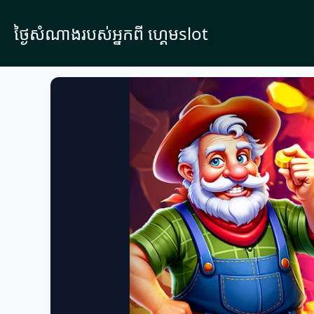
ថ្ងៃសំណាងរបស់អ្នកពី ហ្គេមslot