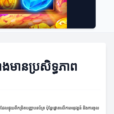
ងមានប្រសិទ្ធភាព
ុយពីកម្រិតបញ្ញាបនប័ត្រ ប៉ុន្ដែផ្តោតលើការអនុវត្តន៍ និងការចូល