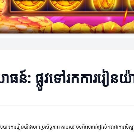
ន៍: ផ្លូវទៅរកការរៀនយ៉ា
នការរៀនយ៉ាងមានប្រសិទ្ធភាព តាមរយៈបទពិសោធន៍ផ្ទាល់។ វាជាការសិក្សាដែលផ្ទ