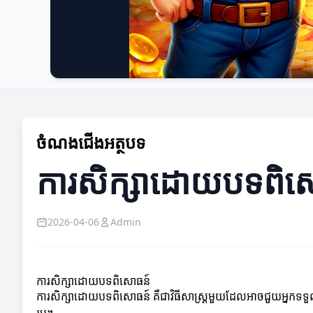
ចំណងជើងអត្ថបទ
ការសិក្សាដោយបទពិសោធ
2026-04-06
Admin
ការសិក្សាដោយបទពិសោធន៍
ការសិក្សាដោយបទពិសោធន៍ គឺជាវិធីសាស្រ្តមួយដែលអាចជួយអ្នកទទួលបា