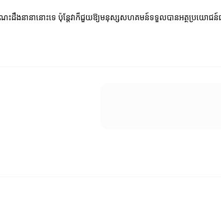
េះដឹងនានានោះទេ ប៉ុន្តែវាក៏ជួយឱ្យមនុស្សសហគមន៍ទទួលបានអត្ថប្រយោជន៍ផ