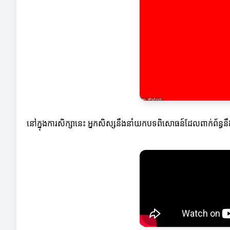
នៅក្នុងការសិក្សានេះ អ្នកសិស្សនឹងនាំយកបទពិសោធន៍ដែលពាក់ព័ន្ធនឹងម